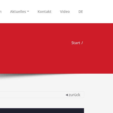
n
Aktuelles
Kontakt
Video
DE
Start
◄zurück