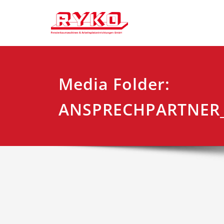
Zum
Fensterbaumaschi
RYKO Deu
Inhalt
springen
Media Folder:
ANSPRECHPARTNER