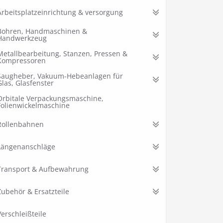
Arbeitsplatzeinrichtung & versorgung
Bohren, Handmaschinen &
Handwerkzeug
Metallbearbeitung, Stanzen, Pressen &
Kompressoren
Saugheber, Vakuum-Hebeanlagen für
Glas, Glasfenster
Orbitale Verpackungsmaschine,
Folienwickelmaschine
Rollenbahnen
Längenanschläge
Transport & Aufbewahrung
Zubehör & Ersatzteile
Verschleißteile