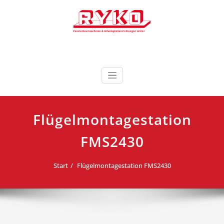
Zum
Inhalt
springen
Fensterbaumaschinen & Arbeitsplatzeinrichtungen
RYKO Deutschland
GmbH
Flügelmontagestation
FMS2430
Start
Flügelmontagestation FMS2430