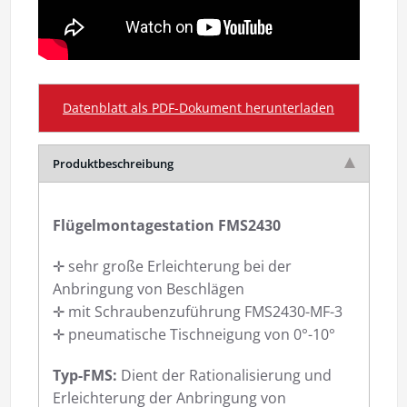
Datenblatt als PDF-Dokument herunterladen
Produktbeschreibung
Flügelmontagestation FMS2430
✛ sehr große Erleichterung bei der
Anbringung von Beschlägen
✛ mit Schraubenzuführung FMS2430-MF-3
✛ pneumatische Tischneigung von 0°-10°
Typ-FMS:
Dient der Rationalisierung und
Erleichterung der Anbringung von