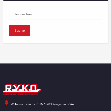
Wilhelmstraße 5 - 7 D-75203 Königsbach-Stein