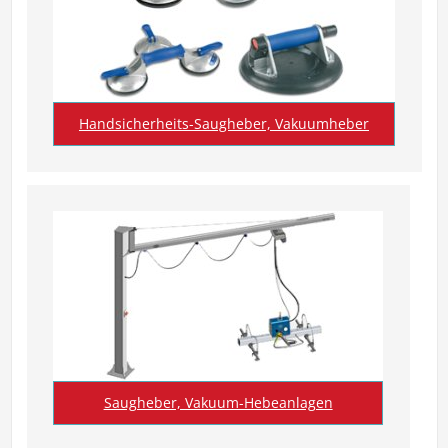
Handsicherheits-Saugheber, Vakuumheber
Saugheber, Vakuum-Hebeanlagen