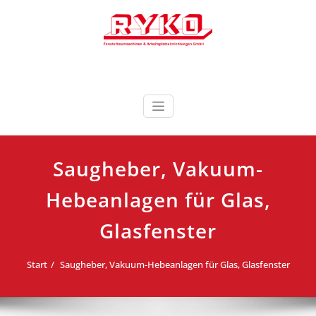
Zum
Inhalt
springen
Fensterbaumaschinen & Arbeitsplatzeinrichtungen
RYKO Deutschland
GmbH
Saugheber, Vakuum-
Hebeanlagen für Glas,
Glasfenster
Start
Saugheber, Vakuum-Hebeanlagen für Glas, Glasfenster