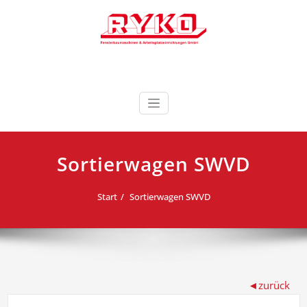
Zum
Inhalt
springen
Fensterbaumaschinen & Arbeitsplatzeinrichtungen
RYKO Deutschland
GmbH
Sortierwagen SWVD
Start
Sortierwagen SWVD