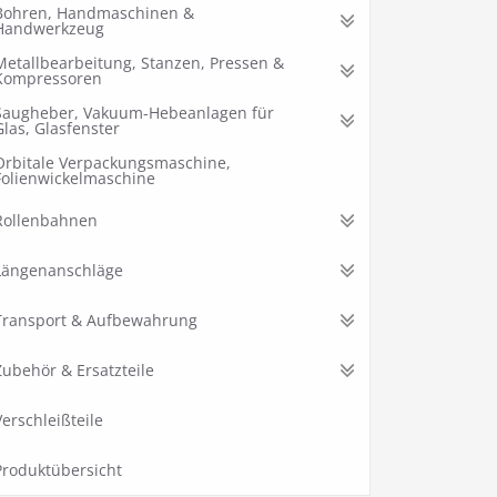
Bohren, Handmaschinen &
Handwerkzeug
Metallbearbeitung, Stanzen, Pressen &
Kompressoren
Saugheber, Vakuum-Hebeanlagen für
Glas, Glasfenster
Orbitale Verpackungsmaschine,
Folienwickelmaschine
Rollenbahnen
Längenanschläge
Transport & Aufbewahrung
Zubehör & Ersatzteile
Verschleißteile
Produktübersicht