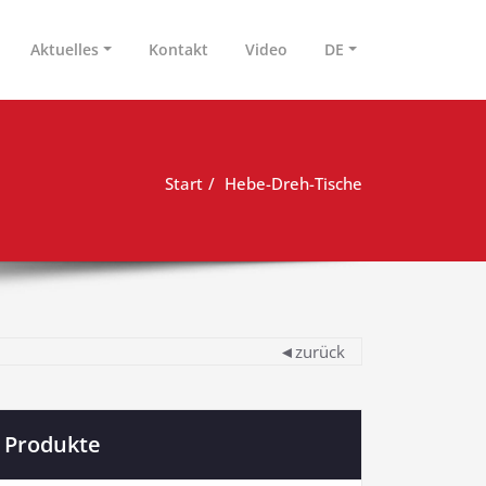
Aktuelles
Kontakt
Video
DE
Start
Hebe-Dreh-Tische
◄zurück
Produkte