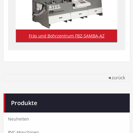
Fräs und Bohrzentrum FBZ-SAMBA-AZ
◄zurück
Produkte
Neuheiten
PVC-Maschinen