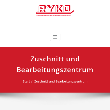
Zum
Inhalt
springen
Fensterbaumaschinen & Arbeitsplatzeinrichtungen
RYKO Deutschland
GmbH
Zuschnitt und
Bearbeitungszentrum
Start
Zuschnitt und Bearbeitungszentrum