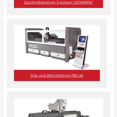
Zuschnittzentrum 3 Achsen CAT600PVC
Fräs und Bohrzentrum FBZ-4A