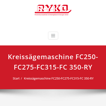
Zum
Inhalt
springen
Fensterbaumaschinen & Arbeitsplatzeinrichtungen
RYKO Deutschland
GmbH
Kreissägemaschine FC250-
FC275-FC315-FC 350-RY
Start
Kreissägemaschine FC250-FC275-FC315-FC 350-RY