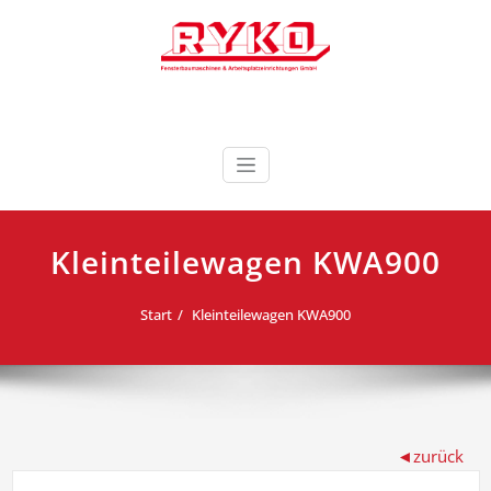
Zum
Inhalt
springen
Fensterbaumaschinen & Arbeitsplatzeinrichtungen
RYKO Deutschland
GmbH
Kleinteilewagen KWA900
Start
Kleinteilewagen KWA900