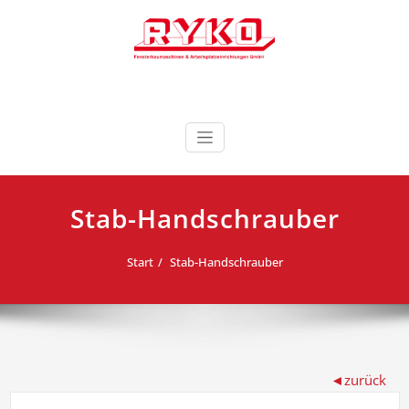
Zum
Inhalt
springen
Fensterbaumaschinen & Arbeitsplatzeinrichtungen
RYKO Deutschland
GmbH
Stab-Handschrauber
Start
Stab-Handschrauber