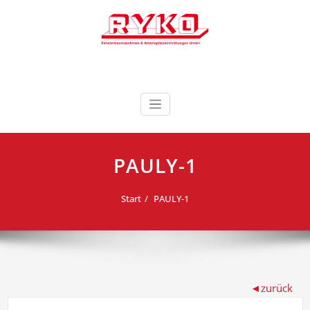
Zum
Inhalt
springen
Fensterbaumaschinen & Arbeitsplatzeinrichtungen
RYKO Deutschland
GmbH
PAULY-1
Start
PAULY-1