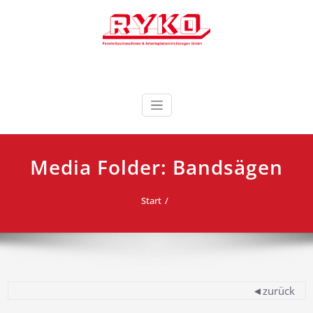
Zum
Inhalt
springen
Fensterbaumaschinen & Arbeitsplatzeinrichtungen
RYKO Deutschland
GmbH
Media Folder:
Bandsägen
Start
◄zurück