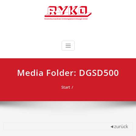
Zum
Inhalt
springen
Fensterbaumaschinen & Arbeitsplatzeinrichtungen
RYKO Deutschland
GmbH
Media Folder:
DGSD500
Start
◄zurück