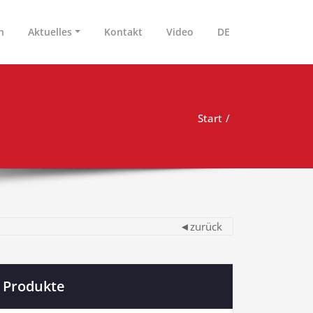
n
Aktuelles
Kontakt
Video
DE
Start
◄zurück
Produkte