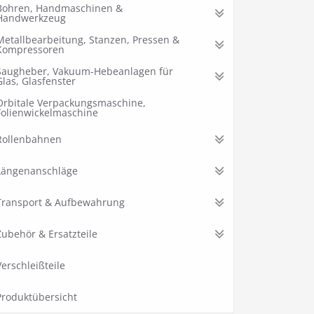
Bohren, Handmaschinen &
Handwerkzeug
Metallbearbeitung, Stanzen, Pressen &
Kompressoren
Saugheber, Vakuum-Hebeanlagen für
Glas, Glasfenster
Orbitale Verpackungsmaschine,
Folienwickelmaschine
Rollenbahnen
Längenanschläge
Transport & Aufbewahrung
Zubehör & Ersatzteile
Verschleißteile
Produktübersicht