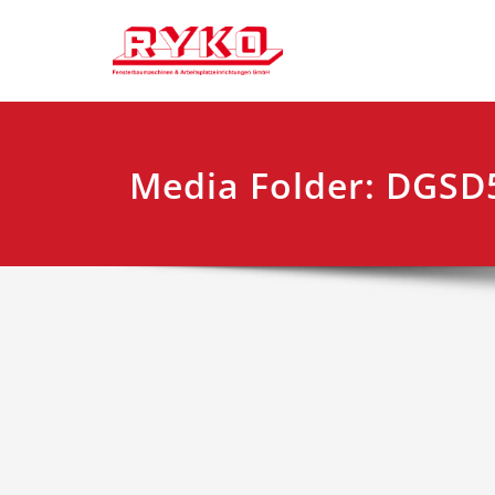
Zum
Fensterbaumaschi
RYKO Deu
Inhalt
springen
Media Folder:
DGSD