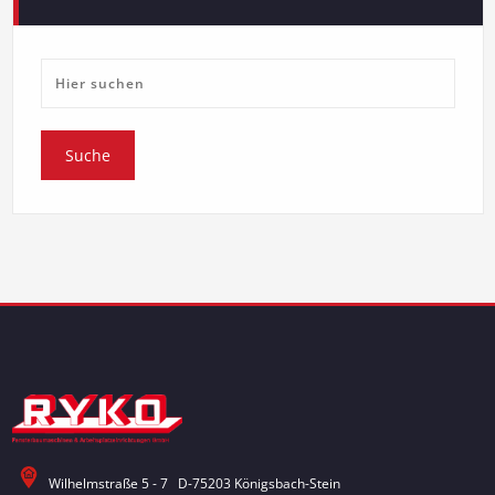
Wilhelmstraße 5 - 7 D-75203 Königsbach-Stein