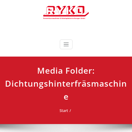
Zum
Inhalt
springen
Fensterbaumaschinen & Arbeitsplatzeinrichtungen
RYKO Deutschland
GmbH
Media Folder:
Dichtungshinterfräsmaschin
e
Start