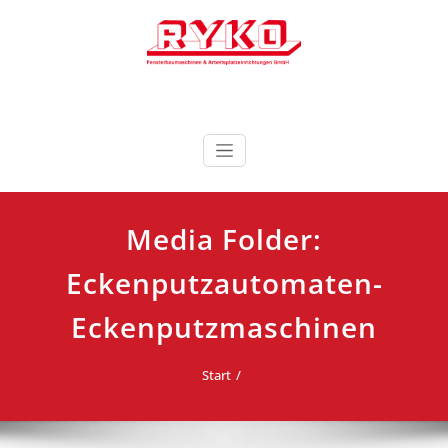
Zum
Inhalt
springen
Fensterbaumaschinen & Arbeitsplatzeinrichtungen
RYKO Deutschland
GmbH
Media Folder:
Eckenputzautomaten-
Eckenputzmaschinen
Start