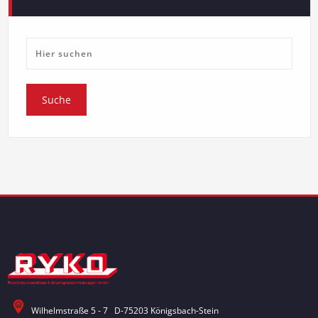
Wilhelmstraße 5 - 7 D-75203 Königsbach-Stein