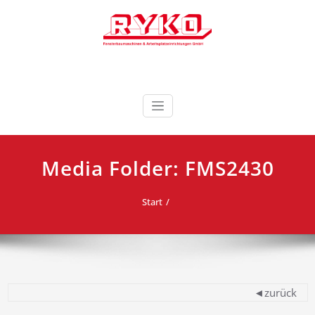
Zum
Inhalt
springen
Fensterbaumaschinen & Arbeitsplatzeinrichtungen
RYKO Deutschland
GmbH
Media Folder:
FMS2430
Start
◄zurück