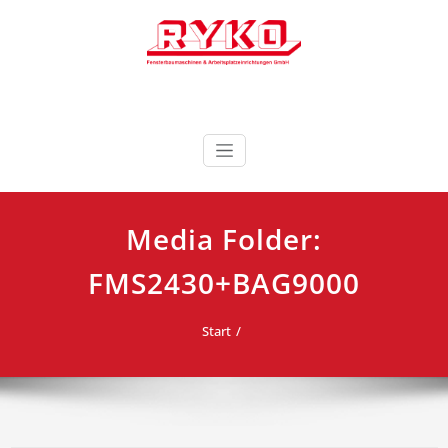
Zum
Inhalt
springen
Fensterbaumaschinen & Arbeitsplatzeinrichtungen
RYKO Deutschland
GmbH
Media Folder:
FMS2430+BAG9000
Start