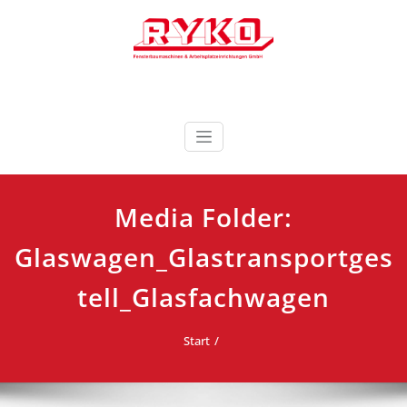
Zum
Inhalt
springen
Fensterbaumaschinen & Arbeitsplatzeinrichtungen
RYKO Deutschland
GmbH
Media Folder:
Glaswagen_Glastransportges
tell_Glasfachwagen
Start