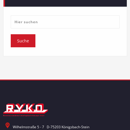
Wilhelmstraße 5 - 7 D-75203 Königsbach-Stein