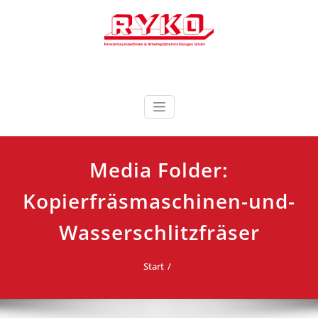
Zum
Inhalt
springen
Fensterbaumaschinen & Arbeitsplatzeinrichtungen
RYKO Deutschland
GmbH
Media Folder:
Kopierfräsmaschinen-und-
Wasserschlitzfräser
Start