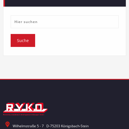
Wilhelmstraße 5 - 7 D-75203 Königsbach-Stein