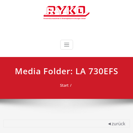
Zum
Inhalt
springen
Fensterbaumaschinen & Arbeitsplatzeinrichtungen
RYKO Deutschland
GmbH
Media Folder:
LA 730EFS
Start
◄zurück