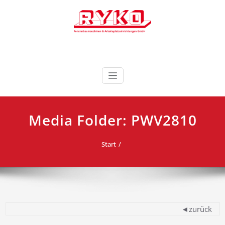
Zum
Inhalt
springen
Fensterbaumaschinen & Arbeitsplatzeinrichtungen
RYKO Deutschland
GmbH
Media Folder:
PWV2810
Start
◄zurück