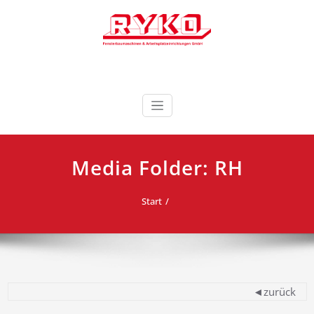
Zum
Inhalt
springen
Fensterbaumaschinen & Arbeitsplatzeinrichtungen
RYKO Deutschland
GmbH
Media Folder:
RH
Start
◄zurück