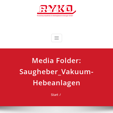
Zum
Inhalt
springen
Fensterbaumaschinen & Arbeitsplatzeinrichtungen
RYKO Deutschland
GmbH
Media Folder:
Saugheber_Vakuum-
Hebeanlagen
Start