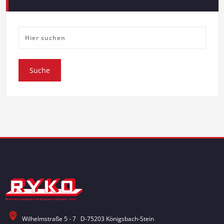
Wilhelmstraße 5 - 7 D-75203 Königsbach-Stein