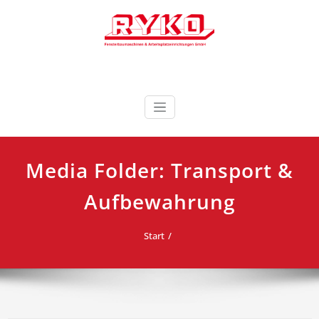
Zum
Inhalt
springen
Fensterbaumaschinen & Arbeitsplatzeinrichtungen
RYKO Deutschland
GmbH
Media Folder:
Transport &
Aufbewahrung
Start