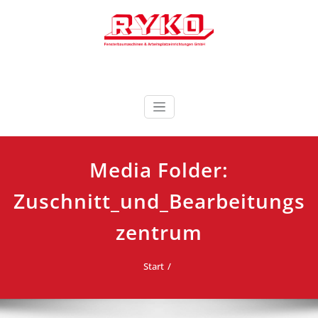
Zum
Inhalt
springen
Fensterbaumaschinen & Arbeitsplatzeinrichtungen
RYKO Deutschland
GmbH
Media Folder:
Zuschnitt_und_Bearbeitungs
zentrum
Start