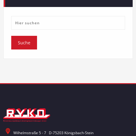
Wilhelmstraße 5 - 7 D-75203 Königsbach-Stein