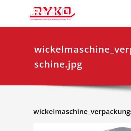
Zum
Fensterbaumaschi
RYKO Deu
Inhalt
springen
wickelmaschine_ve
schine.jpg
wickelmaschine_verpackung