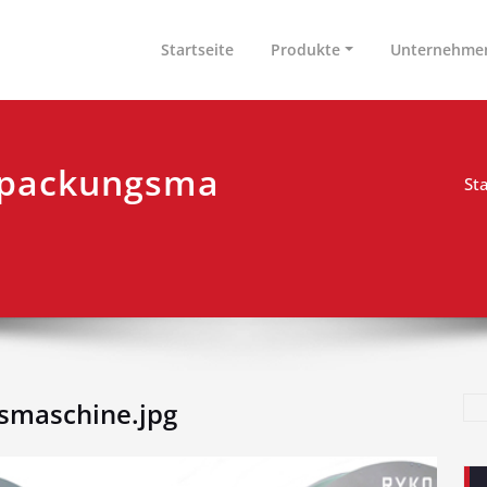
nen & Arbeitsplatzeinrichtungen GmbH
tschland
Startseite
Produkte
Unternehme
rpackungsma
Sta
smaschine.jpg