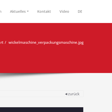
n
Aktuelles
Kontakt
Video
DE
rt
wickelmaschine_verpackungsmaschine.jpg
◄zurück