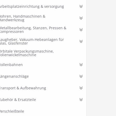
Arbeitsplatzeinrichtung & versorgung
Bohren, Handmaschinen &
Handwerkzeug
Metallbearbeitung, Stanzen, Pressen &
Kompressoren
Saugheber, Vakuum-Hebeanlagen für
Glas, Glasfenster
Orbitale Verpackungsmaschine,
Folienwickelmaschine
Rollenbahnen
Längenanschläge
Transport & Aufbewahrung
Zubehör & Ersatzteile
Verschleißteile