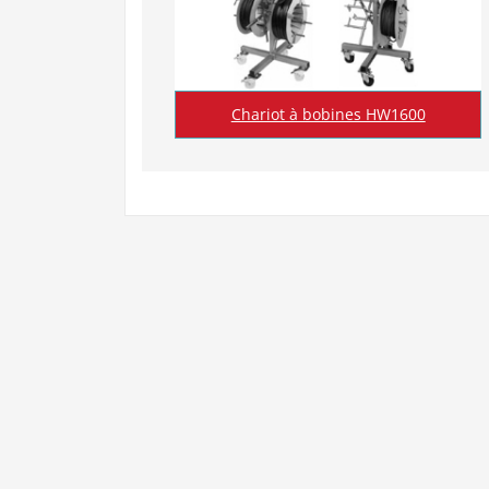
Chariot à bobines HW1600