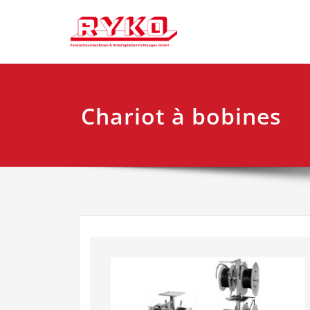
Skip
Fensterbaumaschi
RYKO Fra
to
content
Chariot à bobines