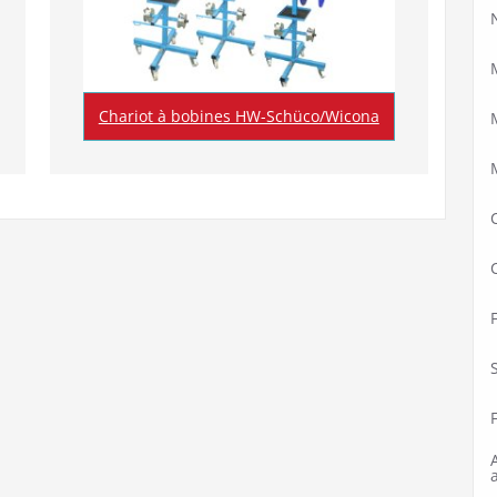
Chariot à bobines HW-Schüco/Wicona