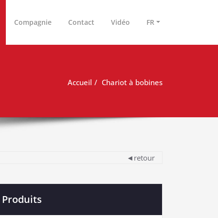
Compagnie
Contact
Vidéo
FR
Accueil
Chariot à bobines
◄retour
Produits