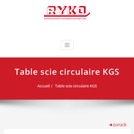
Skip
to
content
Fensterbaumaschinen & Arbeitsplatzeinrichtungen
RYKO France RYKO
GmbH
Deutschland
Table scie circulaire KGS
Accueil
Table scie circulaire KGS