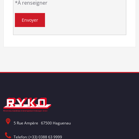
*À renseigner
5 Rue Ampère 67500 Haguenau
Telefon: (+33) 0388 63 9999