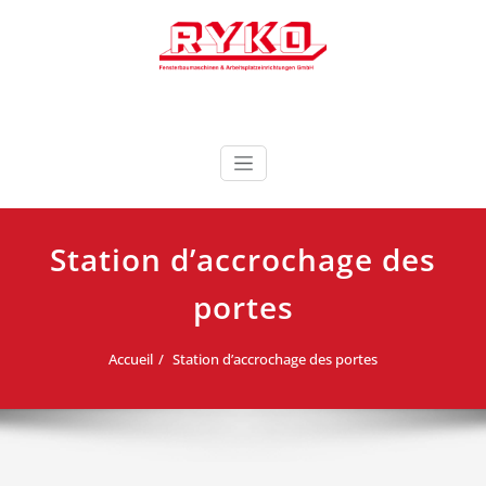
Skip
to
content
Fensterbaumaschinen & Arbeitsplatzeinrichtungen
RYKO France RYKO
GmbH
Deutschland
Station d’accrochage des
portes
Accueil
Station d’accrochage des portes