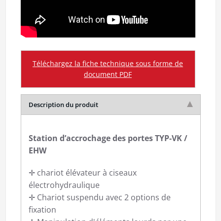
Téléchargez la fiche technique sous forme de
document PDF
Description du produit
Station d’accrochage des portes TYP-VK /
EHW
✛ chariot élévateur à ciseaux
électrohydraulique
✛ Chariot suspendu avec 2 options de
fixation