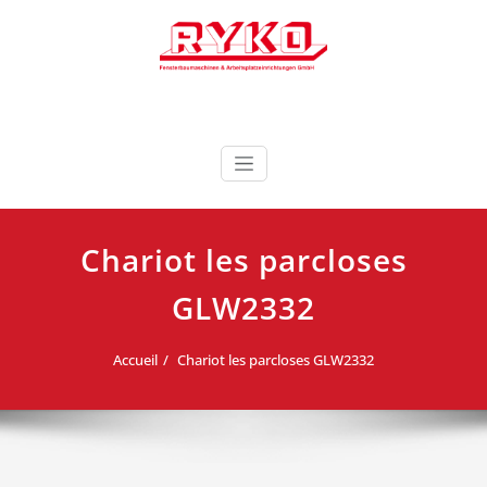
Skip
to
content
Fensterbaumaschinen & Arbeitsplatzeinrichtungen
RYKO France RYKO
GmbH
Deutschland
Chariot les parcloses
GLW2332
Accueil
Chariot les parcloses GLW2332