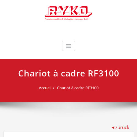
Skip
to
content
Fensterbaumaschinen & Arbeitsplatzeinrichtungen
RYKO France RYKO
GmbH
Deutschland
Chariot à cadre RF3100
Accueil
Chariot à cadre RF3100