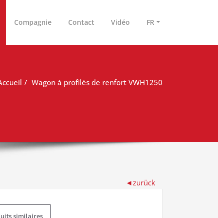
Compagnie
Contact
Vidéo
FR
Accueil
Wagon à profilés de renfort VWH1250
uits similaires