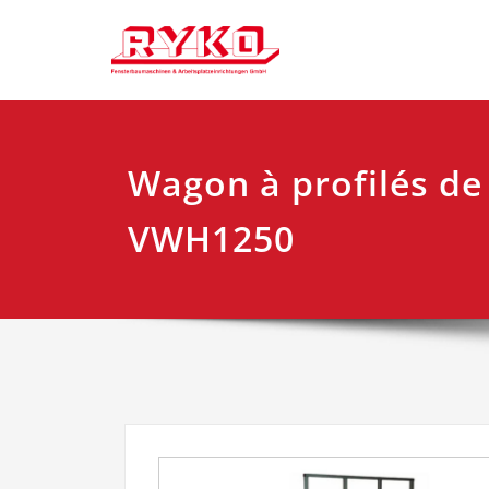
Skip
Fensterbaumaschi
RYKO Fra
to
content
Wagon à profilés de
VWH1250