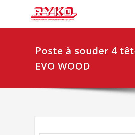
Skip
Fensterbaumaschi
RYKO Fra
to
content
Poste à souder 4 têt
EVO WOOD