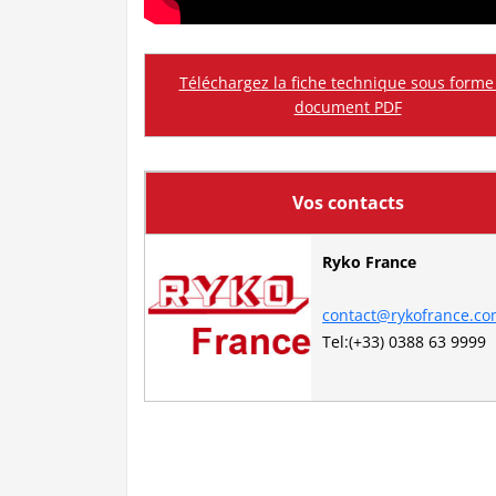
Téléchargez la fiche technique sous forme
document PDF
Vos contacts
Ryko France
contact@rykofrance.c
Tel:(+33) 0388 63 9999