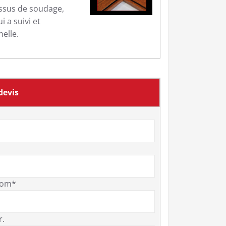
ssus de soudage,
 a suivi et
elle.
evis
om*
r.