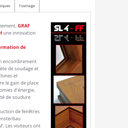
niques
l'usinage
ppement,
GRAF
H
une innovation
formation de
 un encombrement
ète de soudage et
hines et
re le gain de place
omies d'énergie,
ité de soudure
uction de fenêtres
Fensterbau
 Les visiteurs ont