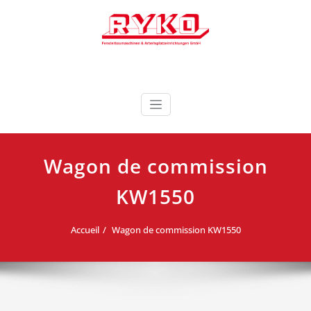
Skip
to
content
Fensterbaumaschinen & Arbeitsplatzeinrichtungen
RYKO France RYKO
GmbH
Deutschland
Wagon de commission
KW1550
Accueil
Wagon de commission KW1550