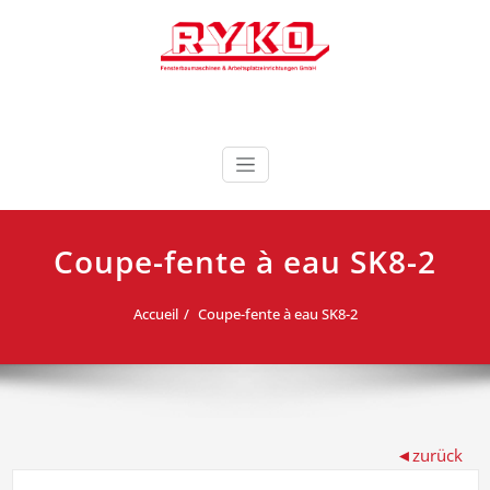
Skip
to
content
Fensterbaumaschinen & Arbeitsplatzeinrichtungen
RYKO France RYKO
GmbH
Deutschland
Coupe-fente à eau SK8-2
Accueil
Coupe-fente à eau SK8-2