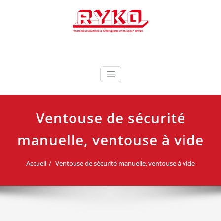
Skip
to
content
Fensterbaumaschinen & Arbeitsplatzeinrichtungen
RYKO France RYKO
GmbH
Deutschland
Ventouse de sécurité
manuelle, ventouse à vide
Accueil
Ventouse de sécurité manuelle, ventouse à vide